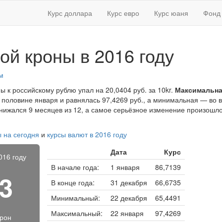
Курс доллара
Курс евро
Курс юаня
Фонд 
ой кроны в 2016 году
м
ы к российскому рублю упал на 20,0404 руб. за 10kr.
Максимальна
 половине января и равнялась 97,4269 руб., а минимальная — во 
снижался 9 месяцев из 12, а самое серьёзное изменение произошло 
ы на сегодня
и
курсы валют в 2016 году
Дата
Курс
016 году
В начале года:
1 января
86,7139
53
В конце года:
31 декабря
66,6735
Минимальный:
22 декабря
65,4491
Максимальный:
22 января
97,4269
крон