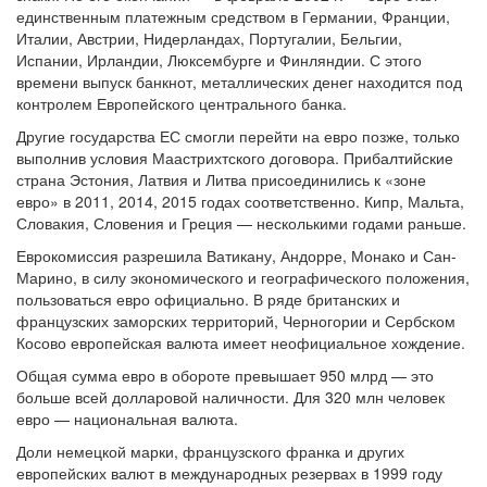
единственным платежным средством в Германии, Франции,
Италии, Австрии, Нидерландах, Португалии, Бельгии,
Испании, Ирландии, Люксембурге и Финляндии. С этого
времени выпуск банкнот, металлических денег находится под
контролем Европейского центрального банка.
Другие государства ЕС смогли перейти на евро позже, только
выполнив условия Маастрихтского договора. Прибалтийские
страна Эстония, Латвия и Литва присоединились к «зоне
евро» в 2011, 2014, 2015 годах соответственно. Кипр, Мальта,
Словакия, Словения и Греция — несколькими годами раньше.
Еврокомиссия разрешила Ватикану, Андорре, Монако и Сан-
Марино, в силу экономического и географического положения,
пользоваться евро официально. В ряде британских и
французских заморских территорий, Черногории и Сербском
Косово европейская валюта имеет неофициальное хождение.
Общая сумма евро в обороте превышает 950 млрд — это
больше всей долларовой наличности. Для 320 млн человек
евро — национальная валюта.
Доли немецкой марки, французского франка и других
европейских валют в международных резервах в 1999 году