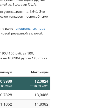
юаней за 1 доллар США.
аня уменьшился на 4,6%. Это
 более конкурентноспособными
ину валют
специальных прав
 новой резервной валютой.
190,4150 руб. за
10¥
,
 — 10,6984 руб.за 1¥, что на
инимум
Максимум
10,3980
12,3824
2.05.2026
от 20.03.2026
10,7328
13,9486
11,1652
14,8382