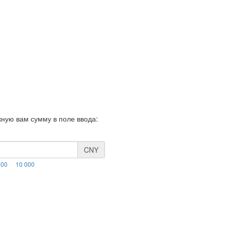
жную вам сумму в поле ввода:
CNY
000
10 000