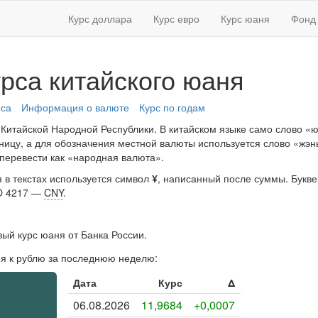
Курс доллара
Курс евро
Курс юаня
Фонд 
рса китайского юаня
рса
Информация о валюте
Курс по годам
итайской Народной Республики. В китайском языке само слово «ю
ицу, а для обозначения местной валюты используется слово «жэн
 перевести как «народная валюта».
 в текстах используется символ
¥
, написанный после суммы. Букв
SO 4217 —
CNY
.
ый курс юаня от Банка России.
ня к рублю за последнюю неделю:
Дата
Курс
Δ
06.08.2026
11,9684
+0,0007