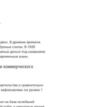
.
давно. В древние времена
бряные слитки. В 1935
ажные деньги под названием
современные юани.
и коммерческого
вительства и сравнительно
 зафиксирован на уровне 1
аня на базе колебаний
ий рубль и некоторые другие