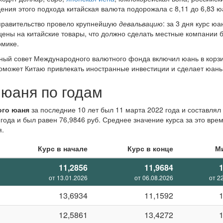
дения этого подхода китайская валюта подорожала с 8,11 до 6,83 
е правительство провело крупнейшую
девальвацию
: за 3 дня курс ю
ены на китайские товары, что должно сделать местные компании
омике.
ьный совет Международного валютного фонда включил юань в корз
оможет Китаю привлекать иностранные инвестиции и сделает юань
 юаня по годам
ого юаня
за последние 10 лет был 11 марта 2022 года и составлял 
да и был равен 76,9846 руб. Среднее значение курса за это время
я.
Курс в начале
Курс в конце
М
11,2856
11,9684
от 13.01.2026
от 06.08.2026
от 2
13,6934
11,1592
12,5861
13,4272