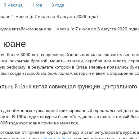
3 месяца
1 год
3 года
курса китайского юаня за
1 месяц (с 7 июля по 6 августа 2026 года)
 юане
ются более 3000 лет, современный юань появился сравнительно не
шки, покрытые бронзой, монеты из меди, серебра или золота, сере
ую реформу, в результате которой в Китае впервые появились бум
 был создан
Народный банк Китая
, который и ввёл в обращение 
альный банк Китая совмещал функции центрального 
ал два обменных курса юаня: фиксированный
официальный
для пра
рта. В 1994 году эти курсы были объединены в один, который был
005 года курс юаня почти не менялся.
отказался от привязки курса к доллару и стал регулировать курс ю
ходят доллар, евро,
японская йена
, южнокорейская вона, российск