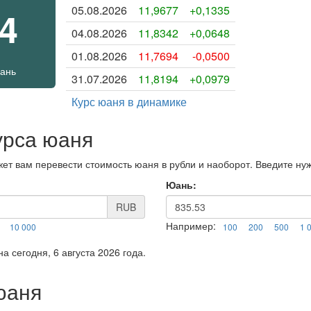
05.08.2026
11,9677
+0,1335
84
04.08.2026
11,8342
+0,0648
01.08.2026
11,7694
-0,0500
юань
31.07.2026
11,8194
+0,0979
Курс юаня в динамике
урса юаня
ет вам перевести стоимость юаня в рубли и наоборот. Введите ну
Юань:
RUB
Например:
10 000
100
200
500
1 
а сегодня, 6 августа 2026 года.
юаня