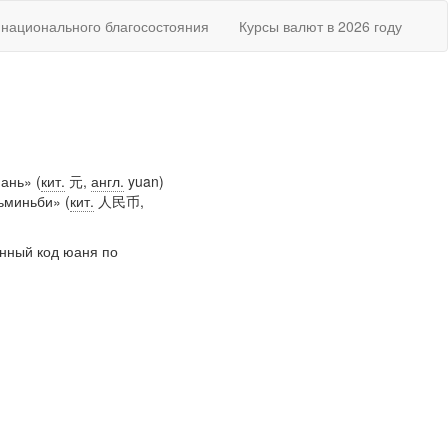
национального благосостояния
Курсы валют в 2026 году
ань» (
кит.
元,
англ.
yuan)
ьминьби» (
кит.
人民币,
енный код юаня по