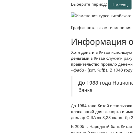
Выберите период:
1 месяц
График показывает изменения 
Информация о
Хотя деньги в Китае использу
деньгами в Китае служили раку
правительство провело денежн
«фаби»
(
кит.
法幣). В 1948 году
До 1983 года Национ
банка
До 1994 года Китай использов
плавающий для экспорта и импо
доллар США за 8,28 юаня. До 2
В 2005 г. Народный банк Китая 
валютной корзины, в которую в