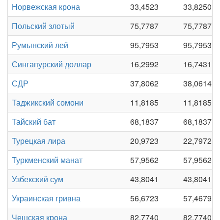
Норвежская крона
33,4523
33,8250
Польский злотый
75,7787
75,7787
Румынский лей
95,7953
95,7953
Сингапурский доллар
16,2992
16,7431
СДР
37,8062
38,0614
Таджикский сомони
11,8185
11,8185
Тайский бат
68,1837
68,1837
Турецкая лира
20,9723
22,7972
Туркменский манат
57,9562
57,9562
Узбекский сум
43,8041
43,8041
Украинская гривна
56,6723
57,4679
Чешская крона
82,7740
82,7740