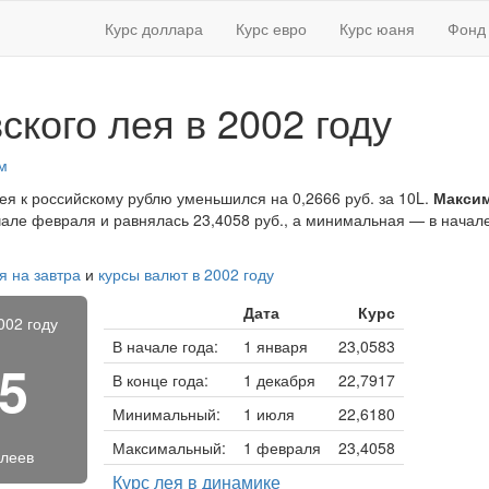
Курс доллара
Курс евро
Курс юаня
Фонд 
ского лея в 2002 году
м
лея к российскому рублю уменьшился на 0,2666 руб. за 10L.
Максим
чале февраля и равнялась 23,4058 руб., а минимальная — в начал
я на завтра
и
курсы валют в 2002 году
Дата
Курс
002 году
В начале года:
1 января
23,0583
75
В конце года:
1 декабря
22,7917
Минимальный:
1 июля
22,6180
Максимальный:
1 февраля
23,4058
 леев
Курс лея в динамике