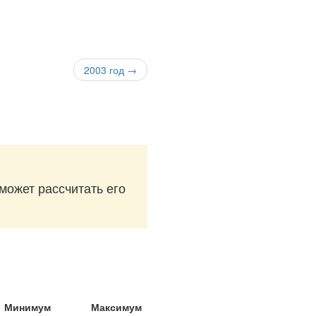
2003 год →
оможет рассчитать его
Минимум
Максимум