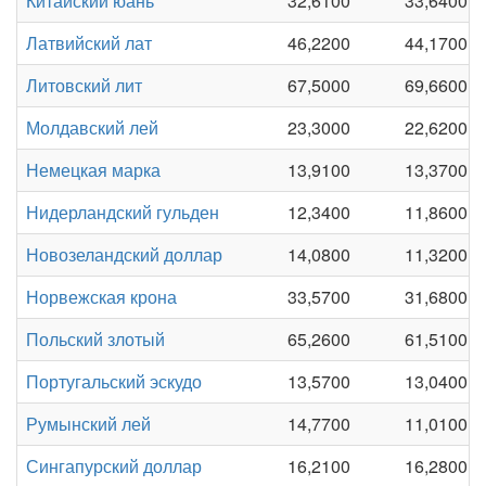
Китайский юань
32,6100
33,6400
Латвийский лат
46,2200
44,1700
Литовский лит
67,5000
69,6600
Молдавский лей
23,3000
22,6200
Немецкая марка
13,9100
13,3700
Нидерландский гульден
12,3400
11,8600
Новозеландский доллар
14,0800
11,3200
Норвежская крона
33,5700
31,6800
Польский злотый
65,2600
61,5100
Португальский эскудо
13,5700
13,0400
Румынский лей
14,7700
11,0100
Сингапурский доллар
16,2100
16,2800