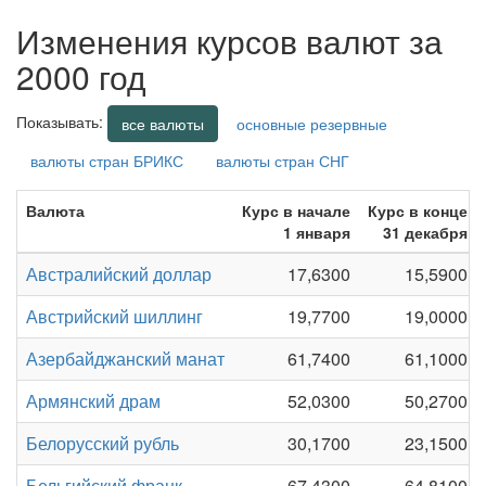
Изменения курсов валют за
2000 год
Показывать:
все валюты
основные резервные
валюты стран БРИКС
валюты стран СНГ
Валюта
Курс в начале
Курс в конце
1 января
31 декабря
Австралийский доллар
17,6300
15,5900
Австрийский шиллинг
19,7700
19,0000
Азербайджанский манат
61,7400
61,1000
Армянский драм
52,0300
50,2700
Белорусский рубль
30,1700
23,1500
Бельгийский франк
67,4300
64,8100