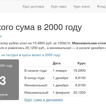
Курс доллара
Курс евро
Курс юаня
Фонд 
ого сума в 2000 году
м
скому рублю упал на 10,4800 руб. за 100so’m.
Максимальная стои
я и равнялась 20,1200 руб., а минимальная — в начале декабря и
а на сегодня
и
курсы валют в 2000 году
Дата
Курс
000 году
В начале года:
1 января
19,2900
33
В конце года:
1 декабря
8,8100
Минимальный:
1 декабря
8,8100
Максимальный:
1 февраля
20,1200
сумов
Курс сума в динамике