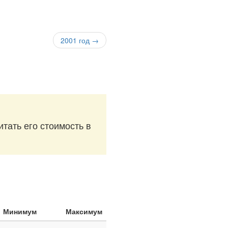
2001 год →
итать его стоимость в
Минимум
Максимум