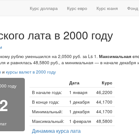
Курс доллара
Курс евро
Курс юаня
Фонд 
кого лата в 2000 году
м
скому рублю уменьшился на 2,0500 руб. за Ls 1.
Максимальная ст
я и равнялась 48,5800 руб., а минимальная — в начале декабря и
я
и
курсы валют в 2000 году
Дата
Курс
000 году
В начале года:
1 января
46,2200
42
В конце года:
1 декабря
44,1700
Минимальный:
1 декабря
44,1700
Максимальный:
1 февраля
48,5800
 лат
Динамика курса лата