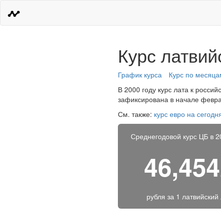
Курс латвийс
График курса
Курс по месяца
В 2000 году курс лата к россий
зафиксирована в начале феврал
См. также:
курс евро на сегодн
Среднегодовой курс ЦБ в 2
46,45
рубля за
1 латвийский