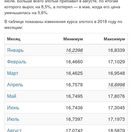
июле. Больше всего злотый прибавил в августе, по итогам
которого вырос на 8,5%, а потерял — в мае, когда его цена
уменьшилась на 5,6%.
В таблице показаны изменения курса злотого в 2018 году по
месяцам:
Месяц
Минимум
Максимум
Январь
16,2398
16,8339
Февраль
16,4660
17,1029
Март
16,4625
16,9548
Апрель
16,7578
18,8998
Май
16,7495
17,8076
Июнь
16,7436
17,3045
Июль
16,7397
17,1973
Август
17,0742
18,5879