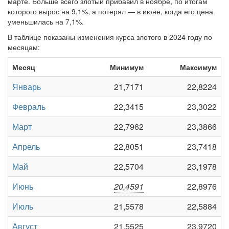
марте. Больше всего злотый прибавил в ноябре, по итогам
которого вырос на 9,1%, а потерял — в июне, когда его цена
уменьшилась на 7,1%.
В таблице показаны изменения курса злотого в 2024 году по
месяцам:
Месяц
Минимум
Максимум
Январь
21,7171
22,8224
Февраль
22,3415
23,3022
Март
22,7962
23,3866
Апрель
22,8051
23,7418
Май
22,5704
23,1978
Июнь
20,4591
22,8976
Июль
21,5578
22,5884
Август
21,5525
23,9720