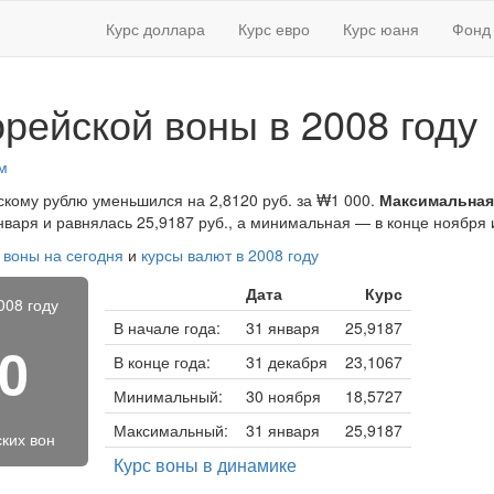
Курс доллара
Курс евро
Курс юаня
Фонд 
рейской воны в 2008 году
м
йскому рублю уменьшился на 2,8120 руб. за ₩1 000.
Максимальная
варя и равнялась 25,9187 руб., а минимальная — в конце ноября и
 воны на сегодня
и
курсы валют в 2008 году
Дата
Курс
008 году
В начале года:
31 января
25,9187
80
В конце года:
31 декабря
23,1067
Минимальный:
30 ноября
18,5727
Максимальный:
31 января
25,9187
ких вон
Курс воны в динамике