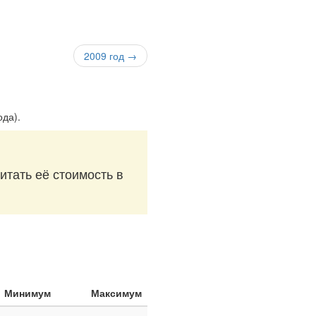
2009 год →
ода)
.
итать её стоимость в
Минимум
Максимум