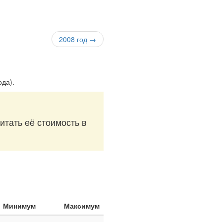
2008 год →
ода)
.
итать её стоимость в
Минимум
Максимум