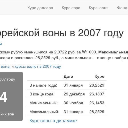
Курс доллара
Курс евро
Курс юаня
Фонд 
рейской воны в 2007 году
м
йскому рублю уменьшился на 2,0722 руб. за ₩1 000.
Максимальная
варя и равнялась 28,2529 руб., а минимальная — в конце ноября и
 воны
и
курсы валют в 2007 году
Дата
Курс
007 году
В начале года:
31 января
28,2529
44
В конце года:
29 декабря
26,1807
Минимальный:
30 ноября
26,1453
Максимальный:
31 января
28,2529
ких вон
Курс воны в динамике