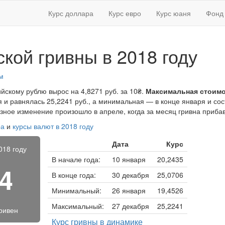
Курс доллара
Курс евро
Курс юаня
Фонд 
ской гривны в 2018 году
м
ийскому рублю вырос на 4,8271 руб. за 10₴.
Максимальная стоимо
 и равнялась 25,2241 руб., а минимальная — в конце января и сос
ёзное изменение произошло в апреле, когда за месяц гривна прибав
ра
и
курсы валют в 2018 году
Дата
Курс
018 году
В начале года:
10 января
20,2435
04
В конце года:
30 декабря
25,0706
Минимальный:
26 января
19,4526
Максимальный:
27 декабря
25,2241
гривен
Курс гривны в динамике