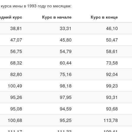
курса иены в 1993 году по месяцам:
едний курс
Курс в начале
Курс в конце
38,81
33,31
46,10
47,07
45,80
50,47
56,75
54,79
58,61
68,32
60,44
73,58
82,80
75,16
92,04
100,49
98,18
99,23
95,26
97,95
93,31
95,08
94,59
93,68
100,68
95,25
113,78
111,17
111,33
109,41