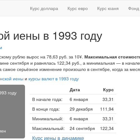
Курс доллара
Курс евро
Курс юаня
Фонд 
ой иены в 1993 году
м
скому рублю вырос на 78,63 руб. за 10¥.
Максимальная стоимост
ине сентября и равнялась 122,34 руб., а минимальная — в начале
, а самое серьёзное изменение произошло в сентябре, когда за мес
онской иены
и
курсы валют в 1993 году
Дата
Курс
993 году
В начале года:
6 января
33,31
В конце года:
29 декабря
111,94
Минимальный:
6 января
33,31
Максимальный:
24 сентября
122,34
иен
Курс иены в динамике