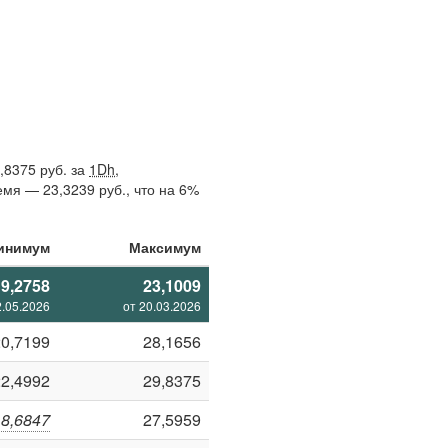
,8375 руб. за
1Dh
,
мя — 23,3239 руб., что на 6%
инимум
Максимум
19,2758
23,1009
2.05.2026
от 20.03.2026
20,7199
28,1656
22,4992
29,8375
18,6847
27,5959