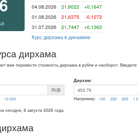
66
04.08.2026
21,8022
+0,1647
01.08.2026
21,6375
-0,1072
АЭ
31.07.2026
21,7447
+0,1363
Курс дирхама в динамике
урса дирхама
ет вам перевести стоимость дирхама в рубли и наоборот. Введите
Дирхам:
RUB
Например:
10 000
100
200
500
1 
а сегодня, 6 августа 2026 года.
дирхама