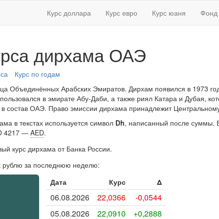
Курс доллара
Курс евро
Курс юаня
Фонд 
урса дирхама ОАЭ
рса
Курс по годам
а Объединённых Арабских Эмиратов. Дирхам появился в 1973 год
пользовался в эмирате Абу-Даби, а также риял Катара и Дубая, ко
 в состав ОАЭ. Право эмиссии дирхама принадлежит Центральном
ама в текстах используется символ
Dh
, написанный после суммы. 
SO 4217 —
AED
.
ый курс дирхама от Банка России.
к рублю за последнюю неделю:
Дата
Курс
Δ
06.08.2026
22,0366
-0,0544
05.08.2026
22,0910
+0,2888