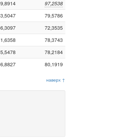
79,8914
97,2538
63,5047
79,5786
66,3097
72,3535
71,6358
78,3743
75,5478
78,2184
76,8827
80,1919
наверх ↑