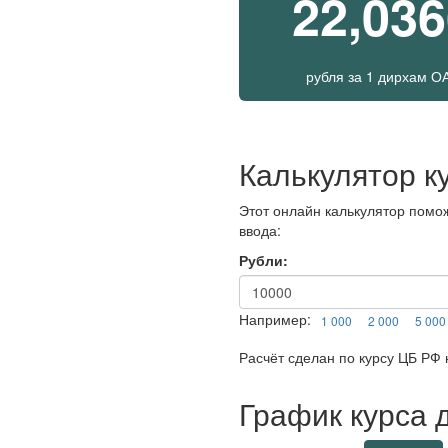
22,03
рубля
за
1 дирхам О
Калькулятор к
Этот онлайн калькулятор помож
ввода:
Рубли:
Например:
1 000
2 000
5 000
Расчёт сделан по курсу ЦБ РФ н
График курса 