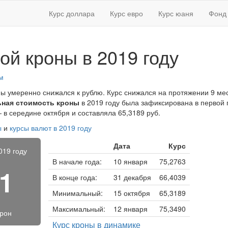
Курс доллара
Курс евро
Курс юаня
Фонд 
ой кроны в 2019 году
м
ны умеренно снижался к рублю. Курс снижался на протяжении 9 ме
ная стоимость кроны
в 2019 году была зафиксирована в первой 
 в середине октября и составляла 65,3189 руб.
ы
и
курсы валют в 2019 году
Дата
Курс
019 году
В начале года:
10 января
75,2763
61
В конце года:
31 декабря
66,4039
Минимальный:
15 октября
65,3189
Максимальный:
12 января
75,3490
крон
Курс кроны в динамике