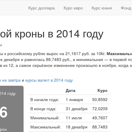
Курс доллара
Курс евро
Курс юаня
Фонд 
ой кроны в 2014 году
м
ы к российскому рублю вырос на 21,1617 руб. за 10kr.
Максимальн
е декабря и равнялась 88,7483 руб., а минимальная — в первой п
ев из 12, а самое серьёзное изменение произошло в ноябре, когда 
 на завтра
и
курсы валют в 2014 году
Дата
Курс
014 году
В начале года:
1 января
50,8592
96
В конце года:
31 декабря
72,0209
Минимальный:
11 июля
49,7607
Максимальный:
18 декабря
88,7483
крон