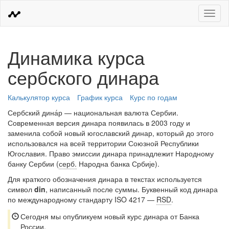
Меню
Динамика курса
сербского динара
Калькулятор курса
График курса
Курс по годам
Сербский дина́р — национальная валюта Сербии.
Современная версия динара появилась в 2003 году и
заменила собой новый югославский динар, который до этого
использовался на всей территории Союзной Республики
Югославия. Право эмиссии динара принадлежит Народному
банку Сербии (
серб.
Народна банка Србије).
Для краткого обозначения динара в текстах используется
символ
din
, написанный после суммы. Буквенный код динара
по международному стандарту ISO 4217 —
RSD
.
Сегодня мы опубликуем новый курс динара от Банка
России.