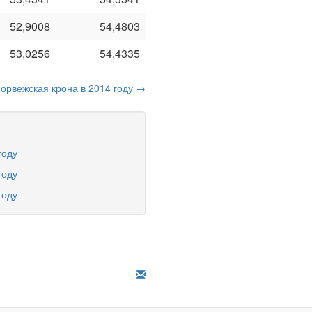
52,9008
54,4803
53,0256
54,4335
норвежская крона в 2014 году →
году
году
году