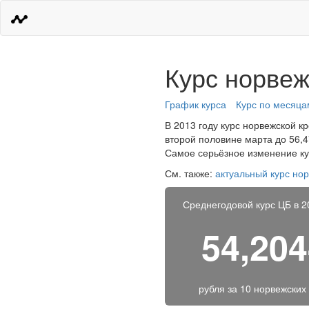
Курс норвеж
График курса
Курс по месяца
В 2013 году курс норвежской к
второй половине марта до 56,47
Самое серьёзное изменение кур
См. также:
актуальный курс но
Среднегодовой курс ЦБ в 2
54,20
рубля за
10 норвежских