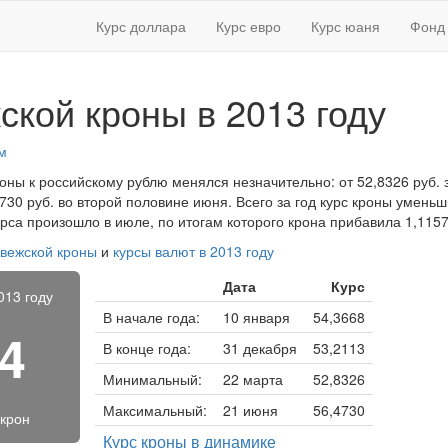
Курс доллара
Курс евро
Курс юаня
Фонд 
ской кроны в 2013 году
м
роны к российскому рублю менялся незначительно: от 52,8326 руб. 
30 руб. во второй половине июня. Всего за год курс кроны уменьши
са произошло в июле, по итогам которого крона прибавила 1,1157
рвежской кроны
и
курсы валют в 2013 году
Дата
Курс
013 году
В начале года:
10 января
54,3668
44
В конце года:
31 декабря
53,2113
Минимальный:
22 марта
52,8326
Максимальный:
21 июня
56,4730
 крон
Курс кроны в динамике