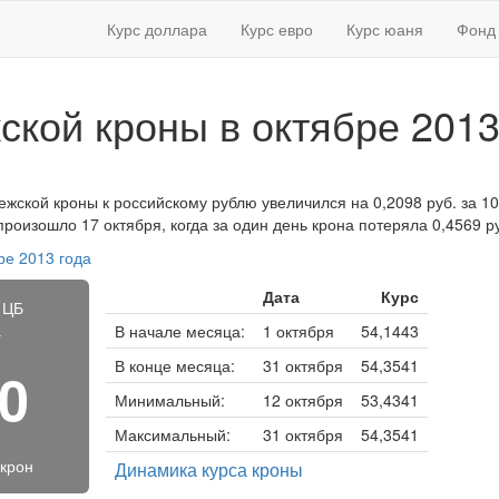
Курс доллара
Курс евро
Курс юаня
Фонд 
ской кроны в октябре 2013
ежской кроны к российскому рублю увеличился на 0,2098 руб. за 10kr
роизошло 17 октября, когда за один день крона потеряла 0,4569 р
ре 2013 года
Дата
Курс
 ЦБ
а
В начале месяца:
1 октября
54,1443
В конце месяца:
31 октября
54,3541
30
Минимальный:
12 октября
53,4341
Максимальный:
31 октября
54,3541
 крон
Динамика курса кроны