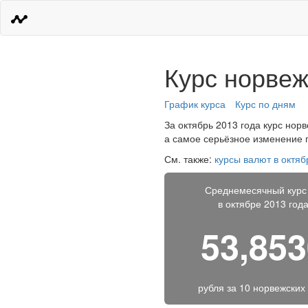
Курс норвеж
График курса
Курс по дням
За октябрь 2013 года курс норв
а самое серьёзное изменение п
См. также:
курсы валют в октяб
Среднемесячный курс
в октябре 2013 год
53,85
рубля за
10 норвежских