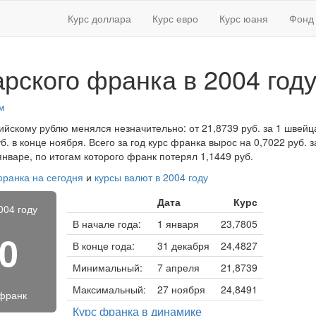
Курс доллара
Курс евро
Курс юаня
Фонд 
рского франка в 2004 год
м
сийскому рублю менялся незначительно: от 21,8739 руб. за 1 швей
. в конце ноября. Всего за год курс франка вырос на 0,7022 руб. 
нваре, по итогам которого франк потерял 1,1449 руб.
франка на сегодня
и
курсы валют в 2004 году
Дата
Курс
004 году
В начале года:
1 января
23,7805
10
В конце года:
31 декабря
24,4827
Минимальный:
7 апреля
21,8739
Максимальный:
27 ноября
24,8491
франк
Курс франка в динамике