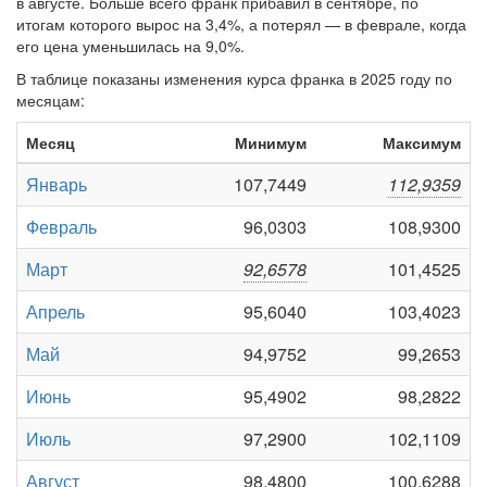
в августе. Больше всего франк прибавил в сентябре, по
итогам которого вырос на 3,4%, а потерял — в феврале, когда
его цена уменьшилась на 9,0%.
В таблице показаны изменения курса франка в 2025 году по
месяцам:
Месяц
Минимум
Максимум
Январь
107,7449
112,9359
Февраль
96,0303
108,9300
Март
92,6578
101,4525
Апрель
95,6040
103,4023
Май
94,9752
99,2653
Июнь
95,4902
98,2822
Июль
97,2900
102,1109
Август
98,4800
100,6288