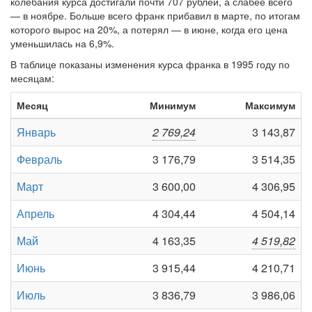
колебания курса достигали почти 707 рублей, а слабее всего
— в ноябре. Больше всего франк прибавил в марте, по итогам
которого вырос на 20%, а потерял — в июне, когда его цена
уменьшилась на 6,9%.
В таблице показаны изменения курса франка в 1995 году по
месяцам:
Месяц
Минимум
Максимум
Январь
2 769,24
3 143,87
Февраль
3 176,79
3 514,35
Март
3 600,00
4 306,95
Апрель
4 304,44
4 504,14
Май
4 163,35
4 519,82
Июнь
3 915,44
4 210,71
Июль
3 836,79
3 986,06