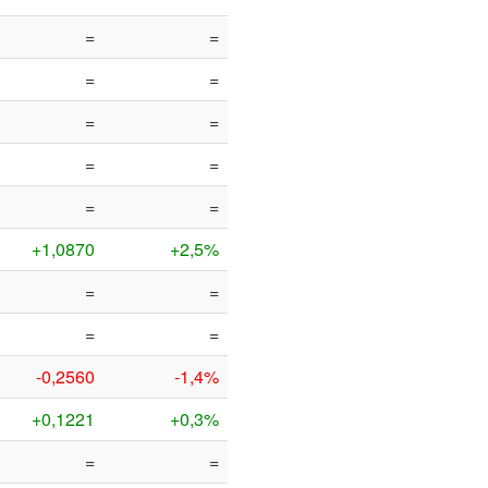
=
=
=
=
=
=
=
=
=
=
+1,0870
+2,5%
=
=
=
=
-0,2560
-1,4%
+0,1221
+0,3%
=
=