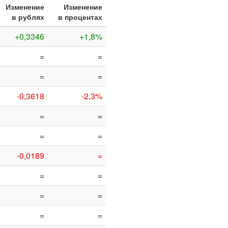
Изменение
Изменение
в рублях
в процентах
+0,3346
+1,8%
=
=
=
=
-0,3618
-2,3%
=
=
=
=
-0,0189
=
=
=
=
=
=
=