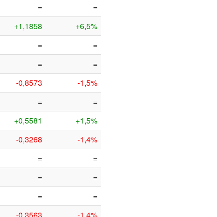
=
=
+1,1858
+6,5%
=
=
=
=
-0,8573
-1,5%
=
=
+0,5581
+1,5%
-0,3268
-1,4%
=
=
=
=
=
=
-0,3563
-1,4%