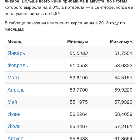
январе. Больше всего иена прибавила в августе, по итогам
которого выросла на 9,0%, а потеряла — в сентябре, когда её
цена уменьшилась на 5,9%.
В таблице показаны изменения курса иены в 2018 году по
месяцам:
Месяц
Минимум
Максимум
Январь
50,5483
51,7551
Февраль
51,0553
53,6822
Март
52,6100
54,5151
Апрель
53,7700
59,9220
Май
55,1975
57,9323
Июнь
56,2264
58,4059
Июль
55,2467
57,2161
Август
55,8488
61,8554