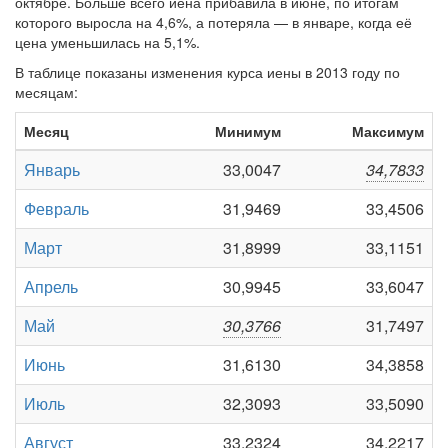
октябре. Больше всего иена прибавила в июне, по итогам
которого выросла на 4,6%, а потеряла — в январе, когда её
цена уменьшилась на 5,1%.
В таблице показаны изменения курса иены в 2013 году по
месяцам:
Месяц
Минимум
Максимум
Январь
33,0047
34,7833
Февраль
31,9469
33,4506
Март
31,8999
33,1151
Апрель
30,9945
33,6047
Май
30,3766
31,7497
Июнь
31,6130
34,3858
Июль
32,3093
33,5090
Август
33,2324
34,2217