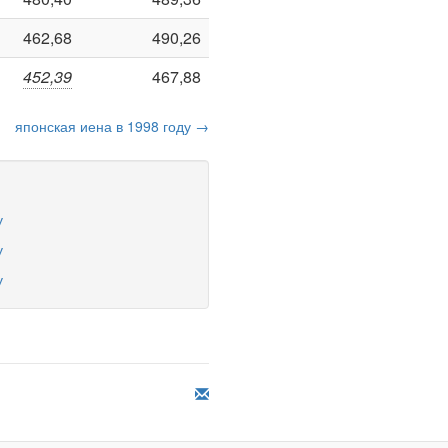
462,68
490,26
452,39
467,88
японская иена в 1998 году →
у
у
у