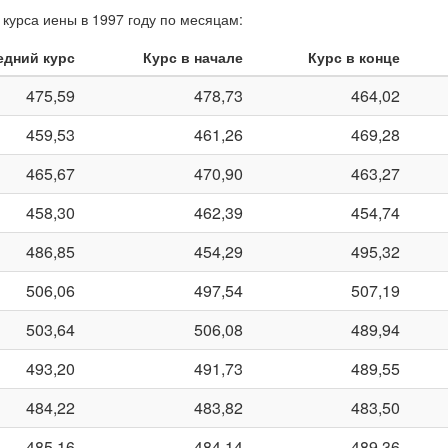
курса иены в 1997 году по месяцам:
едний курс
Курс в начале
Курс в конце
475,59
478,73
464,02
459,53
461,26
469,28
465,67
470,90
463,27
458,30
462,39
454,74
486,85
454,29
495,32
506,06
497,54
507,19
503,64
506,08
489,94
493,20
491,73
489,55
484,22
483,82
483,50
485,16
484,14
489,36