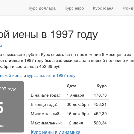
Курс доллара
Курс евро
Курс юаня
Фонд 
ой иены в 1997 году
м
о снижался к рублю. Курс снижался на протяжении 8 месяцев и за 
сть иены
в 1997 году была зафиксирована в первой половине июня
абря и составляла 452,39 руб.
онской иены
и
курсы валют в 1997 году
Дата
Курс
997 году
В начале года:
1 января
478,73
5
В конце года:
30 декабря
458,21
Минимальный:
16 декабря
452,39
Максимальный:
12 июня
520,34
иен
Курс иены в динамике