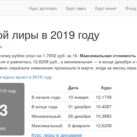
Курс доллара
Курс евро
Курс юаня
Фонд 
ой лиры в 2019 году
м
скому рублю упал на 1,7652 руб. за 1₺.
Максимальная стоимость
я и равнялась 12,6208 руб., а минимальная — в конце декабря и 
амое серьёзное изменение произошло в марте, когда за месяц лира
и
курсы валют в 2019 году
Дата
Курс
019 году
В начале года:
10 января
12,1739
73
В конце года:
31 декабря
10,4087
Минимальный:
26 декабря
10,3882
Максимальный:
6 февраля
12,6208
иру
Курс лиры в динамике