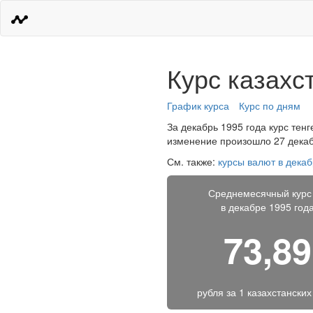
Курс казахс
График курса
Курс по дням
За декабрь 1995 года курс тенг
изменение произошло 27 декабр
См. также:
курсы валют в декаб
Среднемесячный курс
в декабре 1995 год
73,89
рубля за
1 казахстанских