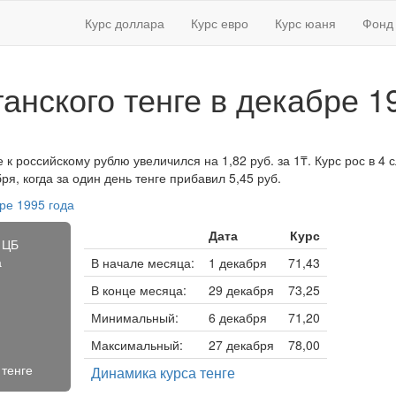
Курс доллара
Курс евро
Курс юаня
Фонд 
танского тенге в декабре 1
е к российскому рублю увеличился на 1,82 руб. за 1₸. Курс рос в 4 
я, когда за один день тенге прибавил 5,45 руб.
ре 1995 года
Дата
Курс
 ЦБ
а
В начале месяца:
1 декабря
71,43
В конце месяца:
29 декабря
73,25
Минимальный:
6 декабря
71,20
Максимальный:
27 декабря
78,00
 тенге
Динамика курса тенге