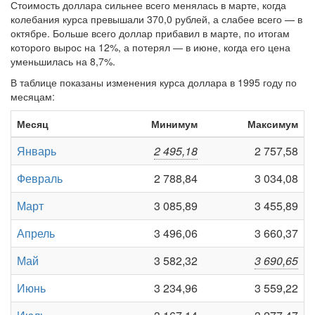
Стоимость доллара сильнее всего менялась в марте, когда
колебания курса превышали 370,0 рублей, а слабее всего — в
октябре. Больше всего доллар прибавил в марте, по итогам
которого вырос на 12%, а потерял — в июне, когда его цена
уменьшилась на 8,7%.
В таблице показаны изменения курса доллара в 1995 году по
месяцам:
Месяц
Минимум
Максимум
Январь
2 495,18
2 757,58
Февраль
2 788,84
3 034,08
Март
3 085,89
3 455,89
Апрель
3 496,06
3 660,37
Май
3 582,32
3 690,65
Июнь
3 234,96
3 559,22