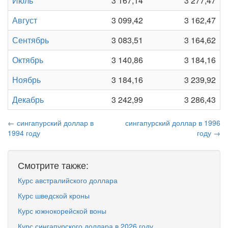
Июль
3 167,14
3 277,47
Август
3 099,42
3 162,47
Сентябрь
3 083,51
3 164,62
Октябрь
3 140,86
3 184,16
Ноябрь
3 184,16
3 239,92
Декабрь
3 242,99
3 286,43
← сингапурский доллар в
сингапурский доллар в 1996
1994 году
году →
Смотрите также:
Курс австралийского доллара
Курс шведской кроны
Курс южнокорейской воны
Курс сингапурского доллара в 2026 году