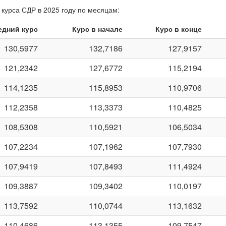
курса СДР в 2025 году по месяцам:
едний курс
Курс в начале
Курс в конце
130,5977
132,7186
127,9157
121,2342
127,6772
115,2194
114,1235
115,8953
110,9706
112,2358
113,3373
110,4825
108,5308
110,5921
106,5034
107,2234
107,1962
107,7930
107,9419
107,8493
111,4924
109,3887
109,3402
110,0197
113,7592
110,0744
113,1632
110,4686
113,1355
109,7547