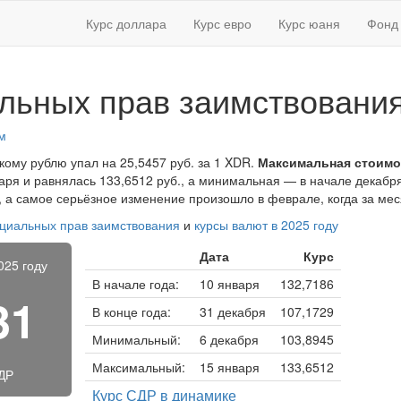
Курс доллара
Курс евро
Курс юаня
Фонд 
льных прав заимствования
м
скому рублю упал на 25,5457 руб. за 1 XDR.
Максимальная стоимо
ря и равнялась 133,6512 руб., а минимальная — в начале декабря
, а самое серьёзное изменение произошло в феврале, когда за ме
ециальных прав заимствования
и
курсы валют в 2025 году
Дата
Курс
025 году
В начале года:
10 января
132,7186
31
В конце года:
31 декабря
107,1729
Минимальный:
6 декабря
103,8945
Максимальный:
15 января
133,6512
ДР
Курс СДР в динамике