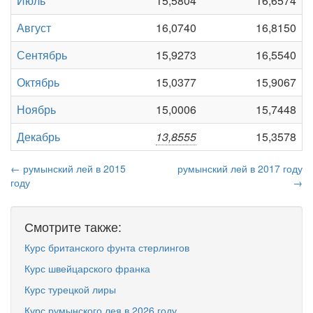
Июль
15,5804
16,6574
Август
16,0740
16,8150
Сентябрь
15,9273
16,5540
Октябрь
15,0377
15,9067
Ноябрь
15,0006
15,7448
Декабрь
13,8555
15,3578
← румынский лей в 2015
румынский лей в 2017 году
году
→
Смотрите также:
Курс британского фунта стерлингов
Курс швейцарского франка
Курс турецкой лиры
Курс румынского лея в 2026 году