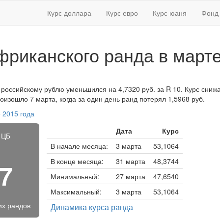
Курс доллара
Курс евро
Курс юаня
Фонд 
риканского ранда в марте
 российскому рублю уменьшился на 4,7320 руб. за R 10. Курс снижа
изошло 7 марта, когда за один день ранд потерял 1,5968 руб.
 2015 года
Дата
Курс
 ЦБ
В начале месяца:
3 марта
53,1064
В конце месяца:
31 марта
48,3744
47
Минимальный:
27 марта
47,6540
Максимальный:
3 марта
53,1064
их рандов
Динамика курса ранда