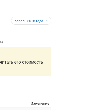
апрель 2015 года →
а)
.
читать его стоимость
Изменение