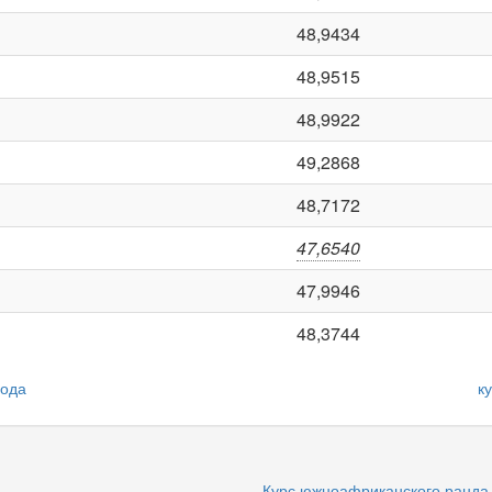
48,9434
48,9515
48,9922
49,2868
48,7172
47,6540
47,9946
48,3744
года
к
Курс южноафриканского ранда в