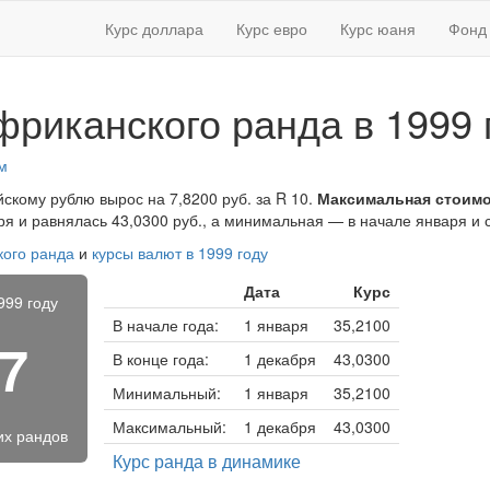
Курс доллара
Курс евро
Курс юаня
Фонд 
риканского ранда в 1999 
м
йскому рублю вырос на 7,8200 руб. за R 10.
Максимальная стоимо
я и равнялась 43,0300 руб., а минимальная — в начале января и с
ого ранда
и
курсы валют в 1999 году
Дата
Курс
999 году
В начале года:
1 января
35,2100
67
В конце года:
1 декабря
43,0300
Минимальный:
1 января
35,2100
Максимальный:
1 декабря
43,0300
их рандов
Курс ранда в динамике