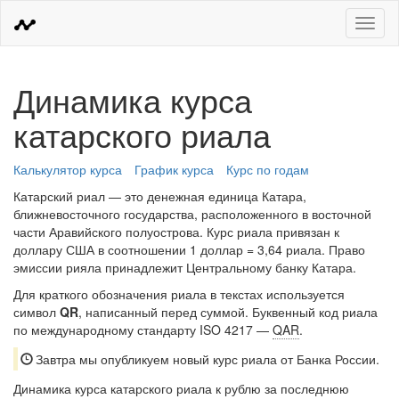
Меню
Динамика курса
катарского риала
Калькулятор курса
График курса
Курс по годам
Катарский риал — это денежная единица Катара,
ближневосточного государства, расположенного в восточной
части Аравийского полуострова. Курс риала привязан к
доллару США в соотношении 1 доллар = 3,64 риала. Право
эмиссии рияла принадлежит Центральному банку Катара.
Для краткого обозначения риала в текстах используется
символ
QR
, написанный перед суммой. Буквенный код риала
по международному стандарту ISO 4217 —
QAR
.
Завтра мы опубликуем новый курс риала от Банка России.
Динамика курса катарского риала к рублю за последнюю