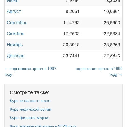
Июль
7,9764
8,3089
Август
8,2051
10,0961
Сентябрь
11,4792
26,9950
Октябрь
17,2602
22,9384
Ноябрь
20,3918
23,8263
Декабрь
23,7441
27,5440
← норвежская крона в 1997
норвежская крона в 1999
году
году →
Смотрите также:
Курс китайского юаня
Курс индийской рупии
Курс финской марки
Курс норвежской кроны в 2026 году