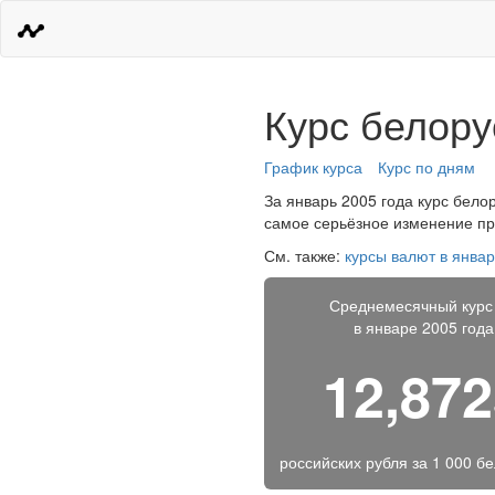
Курс белору
График курса
Курс по дням
За январь 2005 года курс белор
самое серьёзное изменение про
См. также:
курсы валют в январ
Среднемесячный курс
в январе 2005 года
12,87
российских рубля за
1 000 б