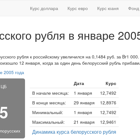
Курс доллара
Курс евро
Курс юаня
Фонд 
сского рубля в январе 200
усского рубля к российскому увеличился на 0,1484 руб. за Br1 000. 
изошло 12 января, когда за один день белорусский рубль прибавил
е 2005 года
Дата
Курс
 ЦБ
В начале месяца:
1 января
12,7492
В конце месяца:
29 января
12,8976
25
Минимальный:
1 января
12,7492
Максимальный:
21 января
12,9461
елорусских
Динамика курса белорусского рубля