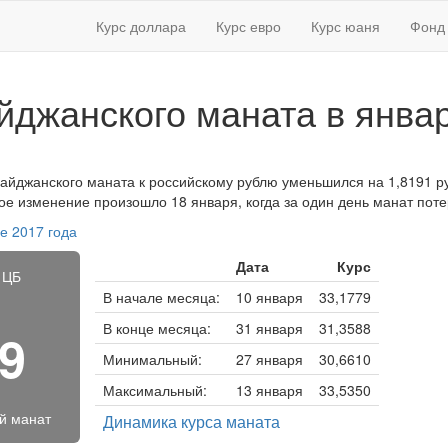
Курс доллара
Курс евро
Курс юаня
Фонд 
йджанского маната в январ
байджанского маната к российскому рублю уменьшился на 1,8191 ру
ное изменение произошло 18 января, когда за один день манат поте
е 2017 года
Дата
Курс
 ЦБ
В начале месяца:
10 января
33,1779
В конце месяца:
31 января
31,3588
79
Минимальный:
27 января
30,6610
Максимальный:
13 января
33,5350
й манат
Динамика курса маната