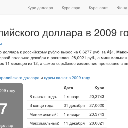
Курс доллара
Курс евро
Курс юаня
Фонд 
лийского доллара в 2009 г
м
го доллара к российскому рублю вырос на 6,6277 руб. за A$1.
Макс
ервой половине декабря и равнялась 28,0021 руб., а минимальная
рос 11 месяцев из 12, а самое серьёзное изменение произошло в ян
стралийского доллара
и
курсы валют в 2009 году
Дата
Курс
009 году
В начале года:
1 января
20,3743
47
В конце года:
31 декабря
27,0020
Минимальный:
1 января
20,3743
Максимальный:
11 декабря
28,0021
 доллар