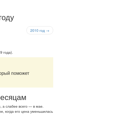
году
2010 год →
9 года)
.
торый поможет
месяцам
, а слабее всего — в мае.
ре, когда его цена уменьшилась