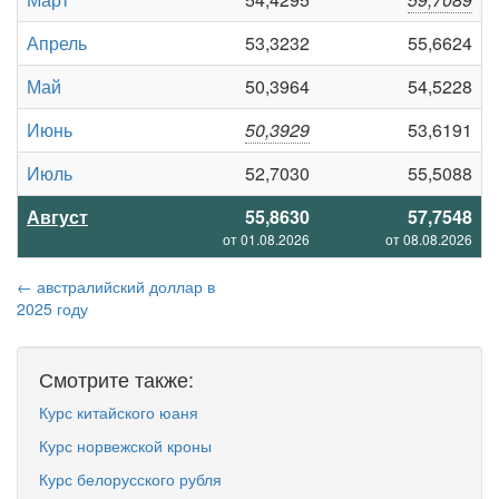
Апрель
53,3232
55,6624
Май
50,3964
54,5228
Июнь
50,3929
53,6191
Июль
52,7030
55,5088
Август
55,8630
57,7548
от 01.08.2026
от 08.08.2026
← австралийский доллар в
2025 году
Смотрите также:
Курс китайского юаня
Курс норвежской кроны
Курс белорусского рубля