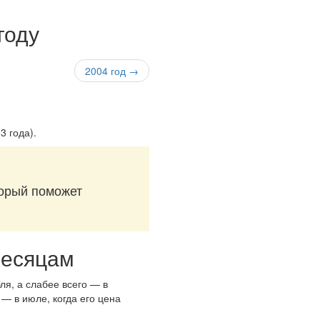
году
2004 год →
3 года)
.
торый поможет
месяцам
ля, а слабее всего — в
 — в июле, когда его цена