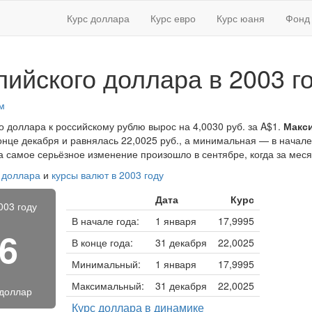
Курс доллара
Курс евро
Курс юаня
Фонд 
лийского доллара в 2003 г
м
го доллара к российскому рублю вырос на 4,0030 руб. за A$1.
Макс
онце декабря и равнялась 22,0025 руб., а минимальная — в начале
, а самое серьёзное изменение произошло в сентябре, когда за мес
о доллара
и
курсы валют в 2003 году
Дата
Курс
003 году
В начале года:
1 января
17,9995
26
В конце года:
31 декабря
22,0025
Минимальный:
1 января
17,9995
Максимальный:
31 декабря
22,0025
 доллар
Курс доллара в динамике