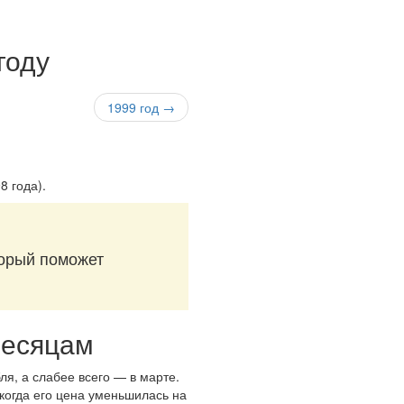
году
1999 год →
8 года)
.
торый поможет
месяцам
ля, а слабее всего — в марте.
 когда его цена уменьшилась на