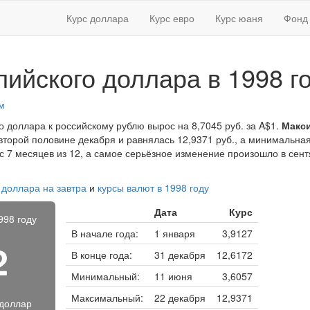
Курс доллара
Курс евро
Курс юаня
Фонд 
лийского доллара в 1998 г
м
го доллара к российскому рублю вырос на 8,7045 руб. за A$1.
Макс
второй половине декабря и равнялась 12,9371 руб., а минимальна
ос 7 месяцев из 12, а самое серьёзное изменение произошло в сент
 доллара на завтра
и
курсы валют в 1998 году
Дата
Курс
998 году
В начале года:
1 января
3,9127
2
В конце года:
31 декабря
12,6172
Минимальный:
11 июня
3,6057
Максимальный:
22 декабря
12,9371
 доллар