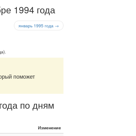
ре 1994 года
январь 1995 года →
да)
.
торый поможет
года по дням
Изменение