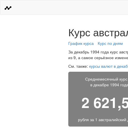
Курс австра
График курса
Курс по дням
За декабрь 1994 года курс авст
из 9, а самое серьёзное измен
См. также:
курсы валют в декаб
Среднемесячный курс
в декабре 1994 год
2 621,
рубля за
1 австралийский