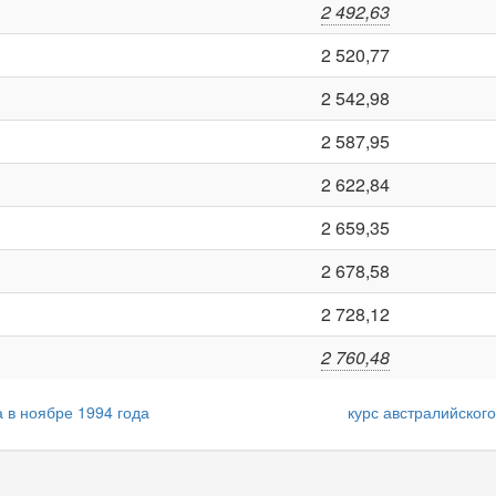
2 492,63
2 520,77
2 542,98
2 587,95
2 622,84
2 659,35
2 678,58
2 728,12
2 760,48
 в ноябре 1994 года
курс австралийског