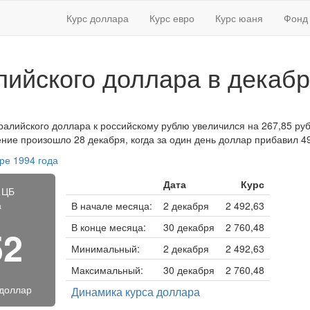
Курс доллара
Курс евро
Курс юаня
Фонд 
лийского доллара в декабр
ралийского доллара к российскому рублю увеличился на 267,85 руб.
ение произошло 28 декабря, когда за один день доллар прибавил 49
ре 1994 года
Дата
Курс
 ЦБ
а
В начале месяца:
2 декабря
2 492,63
В конце месяца:
30 декабря
2 760,48
52
Минимальный:
2 декабря
2 492,63
Максимальный:
30 декабря
2 760,48
 доллар
Динамика курса доллара