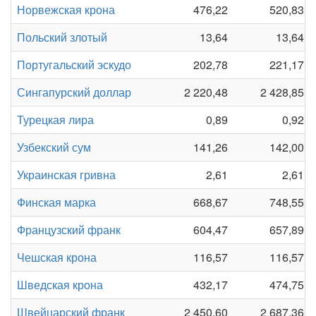
Норвежская крона
476,22
520,83
Польский злотый
13,64
13,64
Португальский эскудо
202,78
221,17
Сингапурский доллар
2 220,48
2 428,85
Турецкая лира
0,89
0,92
Узбекский сум
141,26
142,00
Украинская гривна
2,61
2,61
Финская марка
668,67
748,55
Французский франк
604,47
657,89
Чешская крона
116,57
116,57
Шведская крона
432,17
474,75
Швейцарский франк
2 450,60
2 687,36