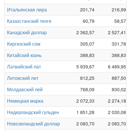
Итальянская лира
201,74
216,99
Казахстанский тенге
60,79
58,57
Канадский доллар
2 362,57
2 527,41
Киргизский сом
305,07
331,78
Китайский юань
388,83
388,83
Латвийский лат
5 939,67
6 489,95
Литовский лит
812,25
887,50
Молдавский лей
768,09
830,02
Немецкая марка
2 072,33
2 274,18
Нидерландский гульден
1 851,28
2 030,08
Новозеландский доллар
2 083,70
2 083,70