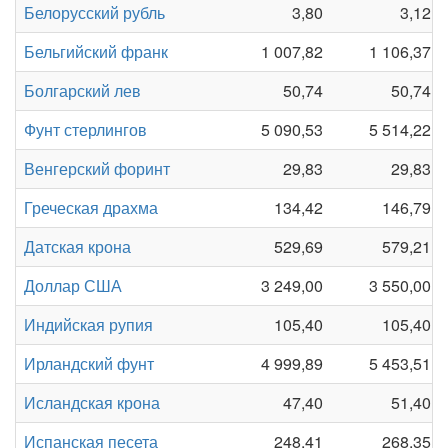
Белорусский рубль
3,80
3,12
Бельгийский франк
1 007,82
1 106,37
Болгарский лев
50,74
50,74
Фунт стерлингов
5 090,53
5 514,22
Венгерский форинт
29,83
29,83
Греческая драхма
134,42
146,79
Датская крона
529,69
579,21
Доллар США
3 249,00
3 550,00
Индийская рупия
105,40
105,40
Ирландский фунт
4 999,89
5 453,51
Исландская крона
47,40
51,40
Испанская песета
248,41
268,35