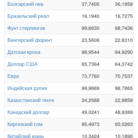
Болгарский лев
37,7405
36,1958
Бразильский реал
16,1940
16,7275
Фунт стерлингов
99,6630
98,7436
Венгерский форинт
23,5606
22,8310
Датская крона
98,9544
94,9290
Доллар США
65,7364
64,3742
Евро
73,7760
70,7537
Индийская рупия
99,9869
98,7865
Казахстанский тенге
24,2588
22,9859
Канадский доллар
49,0241
48,9389
Киргизский сом
95,4973
93,0263
Китайский юань
10,3424
10,1890