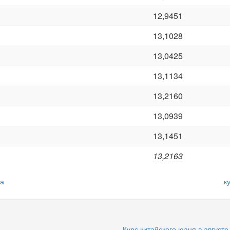
12,9451
13,1028
13,0425
13,1134
13,2160
13,0939
13,1451
13,2163
да
к
Курс китайского юаня в августе