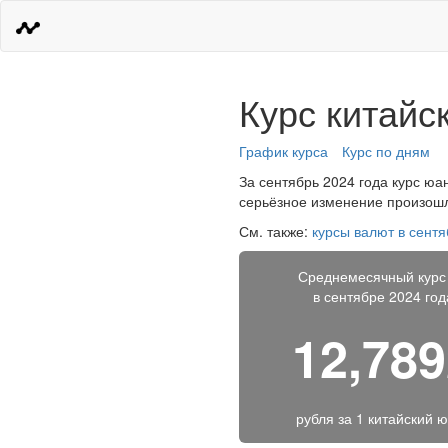
Курс китайс
График курса
Курс по дням
За сентябрь 2024 года курс юан
серьёзное изменение произошло
См. также:
курсы валют в сентя
Среднемесячный курс
в сентябре 2024 год
12,78
рубля за
1 китайский 