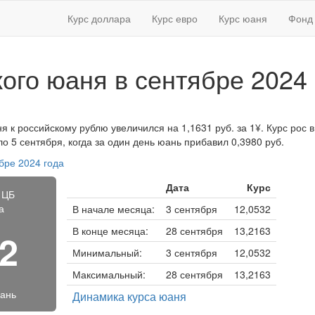
Курс доллара
Курс евро
Курс юаня
Фонд 
кого юаня в сентябре 2024 
я к российскому рублю увеличился на 1,1631 руб. за 1¥. Курс рос в
 5 сентября, когда за один день юань прибавил 0,3980 руб.
бре 2024 года
Дата
Курс
 ЦБ
а
В начале месяца:
3 сентября
12,0532
В конце месяца:
28 сентября
13,2163
92
Минимальный:
3 сентября
12,0532
Максимальный:
28 сентября
13,2163
юань
Динамика курса юаня