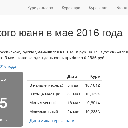
Курс доллара
Курс евро
Курс юаня
Фонд 
кого юаня в мае 2016 года
российскому рублю уменьшился на 0,1418 руб. за 1¥. Курс снижался 
 5 мая, когда за один день юань прибавил 0,2586 руб.
016 года
Дата
Курс
 ЦБ
В начале месяца:
5 мая
10,1812
В конце месяца:
31 мая
10,0394
65
Минимальный:
18 мая
9,8914
Максимальный:
24 мая
10,2333
юань
Динамика курса юаня