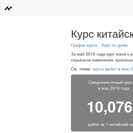
Курс китайс
График курса
Курс по дням
За май 2016 года курс юаня к 
серьёзное изменение произошло
См. также:
курсы валют в мае 2
Среднемесячный курс
в мае 2016 года
10,07
рубля за
1 китайский 