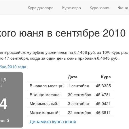
Курс доллара
Курс евро
Курс юаня
Фонд 
кого юаня в сентябре 2010 
я к российскому рублю увеличился на 0,1456 руб. за 10¥. Курс рос 
 17 сентября, когда за один день юань прибавил 0,4645 руб.
бре 2010 года
Дата
Курс
 ЦБ
а
В начале месяца:
1 сентября
45,3325
В конце месяца:
30 сентября
45,4781
14
Минимальный:
3 сентября
45,0421
Максимальный:
22 сентября
46,3811
юаней
Динамика курса юаня