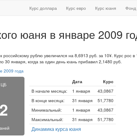
Курс доллара
Курс евро
Курс юаня
Фонд 
кого юаня в январе 2009 го
к российскому рублю увеличился на 8,6913 руб. за 10¥. Курс рос в 
 30 января, когда за один день юань прибавил 2,1480 руб.
е 2009 года
Дата
Курс
 ЦБ
В начале месяца:
1 января
43,0867
В конце месяца:
31 января
51,7780
02
Минимальный:
1 января
43,0867
Максимальный:
31 января
51,7780
юаней
Динамика курса юаня