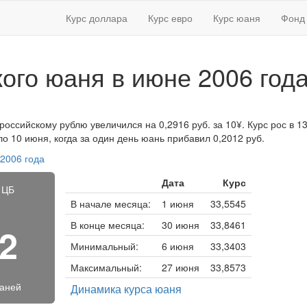
Курс доллара
Курс евро
Курс юаня
Фонд 
кого юаня в июне 2006 год
российскому рублю увеличился на 0,2916 руб. за 10¥. Курс рос в 13
 10 июня, когда за один день юань прибавил 0,2012 руб.
 2006 года
Дата
Курс
 ЦБ
В начале месяца:
1 июня
33,5545
В конце месяца:
30 июня
33,8461
02
Минимальный:
6 июня
33,3403
Максимальный:
27 июня
33,8573
юаней
Динамика курса юаня